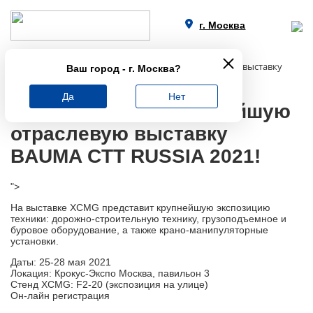
г. Москва
Главная
Новости
Приглашаем на крупнейшую отраслевую выставку
Ваш город -
г. Москва
?
BAUMA CTT RUSSIA​ 2021!
Да
Нет
Приглашаем на крупнейшую
отраслевую выставку
BAUMA CTT RUSSIA​ 2021!
">
На выставке XCMG представит крупнейшую экспозицию
техники: дорожно-строительную технику, грузоподъемное и
буровое оборудование, а также крано-манипуляторные
установки.
Даты: 25-28 мая 2021
Локация:​ Крокус-Экспо Москва, павильон 3
Стенд​ XCMG:​ F2-20 (экспозиция на улице)
Он-лайн регистрация