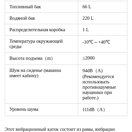
Топливный бак
66 L
Водяной бак
220 L
Распределительная коробка
1 L
Температура окружающей
-10℃～+40℃
среды
≤2000
Высота подъема（m）
Шум на сиденье (машина
94dB（A)
имеет кабину)
(Рекомендуется
использовать
противошумные
наушники при
работе.)
Уровень шума
111dB（A）
Этот вибрационный каток состоит из рамы, вибрации