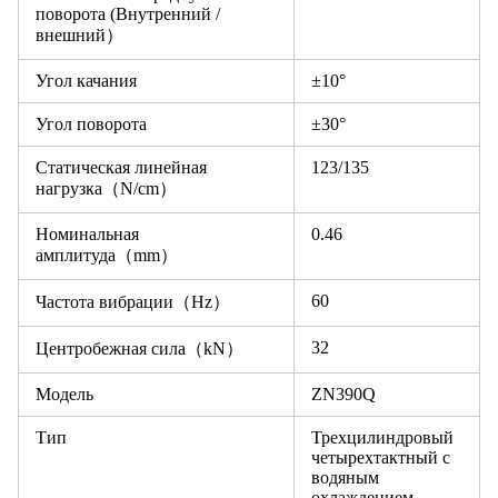
поворота (Внутренний /
внешний）
Угол качания
±10°
Угол поворота
±30°
Статическая линейная
123/135
нагрузка（N/cm）
Номинальная
0.46
амплитуда（mm）
60
Частота вибрации（Hz）
32
Центробежная сила（kN）
Модель
ZN390Q
Тип
Трехцилиндровый
четырехтактный с
водяным
охлаждением