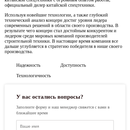
Номинальная потребляемая
18 кВт
официальный дилер китайской спецтехники.
мощность
Используя новейшие технологии, а также глубокий
Номинальное давление рабочей
28,6 МПа (286 кгс/
технический анализ концерн достиг уровня лидера
жидкости на выходе
см2)
современных решений в области своего производства. В
результате чего концерн стал достойным конкурентом и
лидером среди мировых компаний производителей
Номинальная подача рабочей
40 л./мин.
строительной техники. В настоящие время компания все
жидкости
дальше углубляется в стратегию победителя в нише своего
производства.
Емкость гидробака
90 л.
Габаритная длина в
4,01 м.
Надежность
Доступность
транспортном положении
Технологичность
Габаритная ширина в
0,66 м.
транспортном положении
У вас остались вопросы?
Габаритная высота в
2,363м.
транспортном положении **
Заполните форму и наш менеджер свяжется с вами в
ближайшее время
Собственная масса с
2 970 кг.
аутригерами