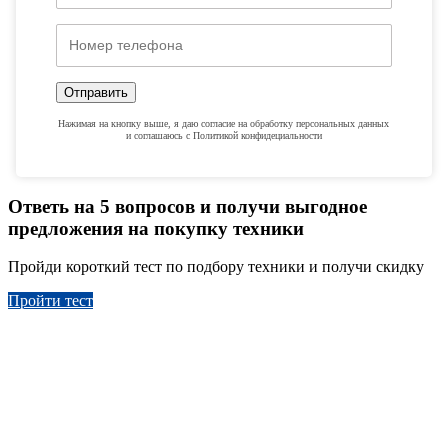
Диапазон рабочих температур
от +40 до -40 °С
Максимальная ширина
5,5 м
раздвигания аутригеров
Отправить
Способ токопровода
Токосъемник
Нажимая на кнопку выше, я даю согласие на обработку персональных данных
Способ управления
Гидравлический
и соглашаюсь с Политикой конфидециальности
Место управления
Пульты рядом с
колонной с обеих
Ответь на 5 вопросов и получи выгодное
сторон
предложения на покупку техники
Пройди короткий тест по подбору техники и получи скидку
Пройти тест