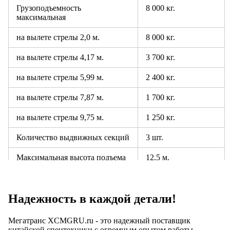
Грузоподъемность
8 000 кг.
максимальная
на вылете стрелы 2,0 м.
8 000 кг.
на вылете стрелы 4,17 м.
3 700 кг.
на вылете стрелы 5,99 м.
2 400 кг.
на вылете стрелы 7,87 м.
1 700 кг.
на вылете стрелы 9,75 м.
1 250 кг.
Количество выдвижных секций
3 шт.
Максимальная высота подъема
12,5 м.
крюка *
Максимальная глубина
- 11,0 м
опускания крюка **
Надежность в каждой детали!
Угол поворота колонны
Полная ротация
Мегатранс XCMGRU.ru - это надежный поставщик
китайской спецтехники с огромным опытом работы,