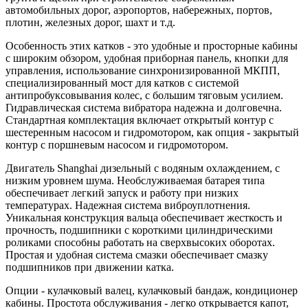
автомобильных дорог, аэропортов, набережных, портов,
плотин, железных дорог, шахт и т.д.
Особенность этих катков - это удобные и просторные кабины
с широким обзором, удобная приборная панель, кнопки для
управления, использование синхронизированной МКПП,
специализированный мост для катков с системой
антипробуксовывания колес, с большим тяговым усилием.
Гидравлическая система вибратора надежна и долговечна.
Стандартная комплектация включает открытый контур с
шестеренным насосом и гидромотором, как опция - закрытый
контур с поршневым насосом и гидромотором.
Двигатель Shanghai дизельный с водяным охлаждением, с
низким уровнем шума. Необслуживаемая батарея типа
обеспечивает легкий запуск и работу при низких
температурах. Надежная система виброуплотнения.
Уникальная конструкция вальца обеспечивает жесткость и
прочность, подшипники с короткими цилиндрическими
роликами способны работать на сверхвысоких оборотах.
Простая и удобная система смазки обеспечивает смазку
подшипников при движении катка.
Опции - кулачковый валец, кулачковый бандаж, кондиционер
кабины. Простота обслуживания - легко открывается капот,