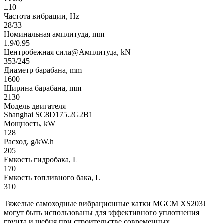
±10
Частота вибрации, Hz
28/33
Номинальная амплитуда, mm
1.9/0.95
Центробежная сила@Амплитуда, kN
353/245
Диаметр барабана, mm
1600
Ширина барабана, mm
2130
Модель двигателя
Shanghai SC8D175.2G2B1
Мощность, kW
128
Расход, g/kW.h
205
Емкость гидробака, L
170
Емкость топливного бака, L
310
Тяжелые самоходные вибрационные катки MGCM XS203J
могут быть использованы для эффективного уплотнения
грунта и щебня при строительстве современных