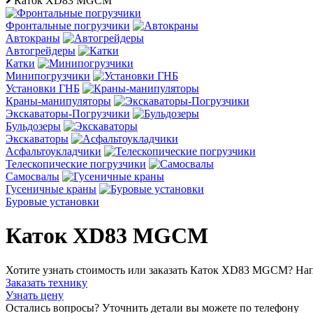
Каток XD83 MGCM
Фронтальные погрузчики
Автокраны
Автогрейдеры
Катки
Минипогрузчики
Установки ГНБ
Краны-манипуляторы
Экскаваторы-Погрузчики
Бульдозеры
Экскаваторы
Асфальтоукладчики
Телескопические погрузчики
Cамосвалы
Гусеничные краны
Буровые установки
Каток XD83 MGCM
Хотите узнать стоимость или заказать Каток XD83 MGCM? На
Заказать технику
Узнать цену
Остались вопросы? Уточнить детали вы можете по телефону