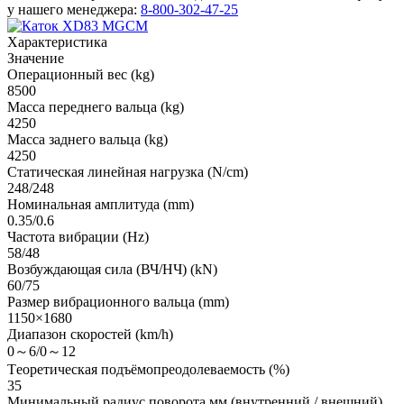
у нашего менеджера:
8-800-302-47-25
Характеристика
Значение
Oперационный вес (kg)
8500
Масса переднего вальца (kg)
4250
Масса заднего вальца (kg)
4250
Статическая линейная нагрузка (N/cm)
248/248
Номинальная амплитуда (mm)
0.35/0.6
Частота вибрации (Hz)
58/48
Возбуждающая сила (ВЧ/НЧ) (kN)
60/75
Размер вибрационного вальца (mm)
1150×1680
Диапазон скоростей (km/h)
0～6/0～12
Tеоретическая подъёмопреодолеваемость (%)
35
Минимальный радиус поворота мм (внутренний / внешний)