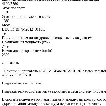
4100/5780
Угол поворота
±10°
Угол поворота рулевого колеса
±38°
Model
DEUTZ BF4M2012-10T3R
Tип
Прямой четырехцилиндровый с водяным охлаждением
Номинальная мощность (kW)
74.9
Номинальное вращение (r/min)
2300
Двигатель
Немецкий двигатель DEUTZ BF4M2012-10T3R с номинальной мо
выброса ЕВРО-III.
Гидравлическая система
Гидравлическая система катка включает в себя систему гидрав
В системе используется параллельный замкнутый контур, состо
формирования замкнутого контура передних и задних колес.