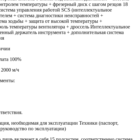
нтролем температуры + фрезерный диск с шагом резцов 18
система управления работой SCS (интеллектуальное
телем + система диагностики неисправностей +
ема ходьбы + защита от высокой температуры +
оль температуры вентилятора + дроссель Интеллектуальное
енный держатель инструмента + дополнительная система
ия
личии
лата 100%
 2000 м/ч
менты:
тветствия.
ация, необходимая для эксплуатации Техники (паспорт,
 руководство по эксплуатации)
 лишь включает в себя 15 подсистем, соответственно система