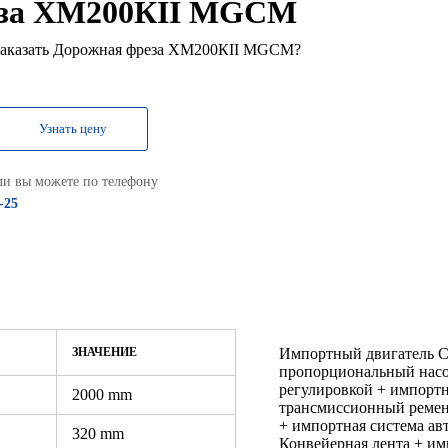
еза XM200КII MGCM
 заказать Дорожная фреза XM200КII MGCM?
Узнать цену
ли вы можете по телефону
-25
ЗНАЧЕНИЕ
Импортный двигатель Cu
пропорциональный насос
регулировкой + импортн
2000 mm
трансмиссионный ремен
+ импортная система а
320 mm
Конвейерная лента + им