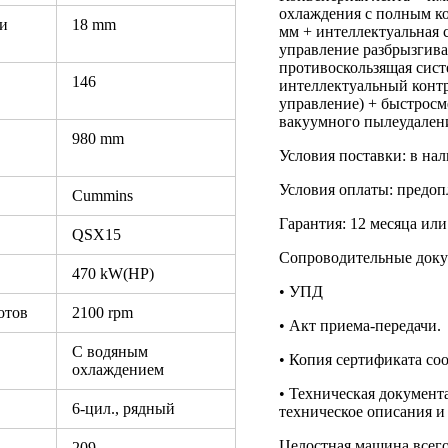
охлаждения с полным ко
ми
18 mm
мм + интеллектуальная 
управление разбрызгива
противоскользящая сист
146
интеллектуальный контр
управление) + быстросм
вакуумного пылеудален
980 mm
Условия поставки: в на
Условия оплаты: предоп
Cummins
Гарантия: 12 месяца или
QSX15
Сопроводительные доку
470 kW(HP)
• УПД
отов
2100 rpm
• Акт приема-передачи.
С водяным
• Копия сертификата соо
охлаждением
• Техническая документ
6-цил., рядный
техническое описания и
Целостная машина всего
209