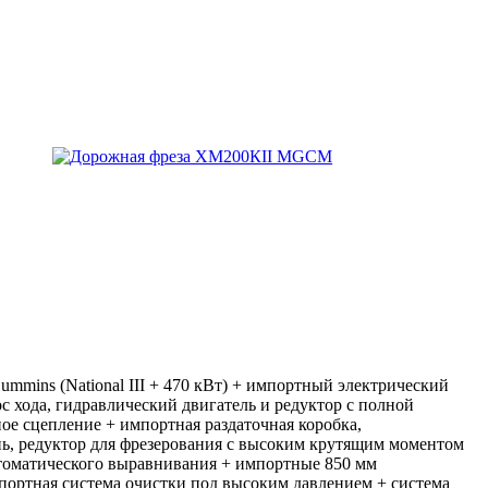
mmins (National III + 470 кВт) + импортный электрический
 хода, гидравлический двигатель и редуктор с полной
ое сцепление + импортная раздаточная коробка,
ь, редуктор для фрезерования с высоким крутящим моментом
втоматического выравнивания + импортные 850 мм
портная система очистки под высоким давлением + система