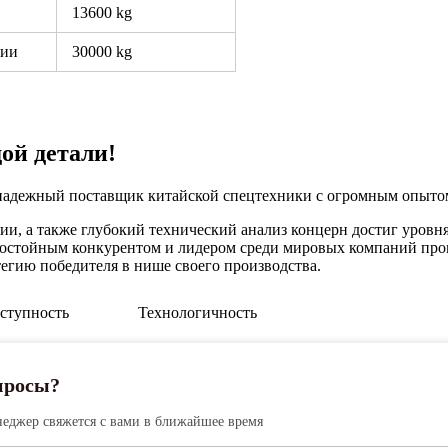
13600 kg
нии
30000 kg
ой детали!
надежный поставщик китайской спецтехники с огромным опытом
и, а также глубокий технический анализ концерн достиг уровн
л достойным конкурентом и лидером среди мировых компаний про
атегию победителя в нише своего производства.
ступность
Технологичность
опросы?
еджер свяжется с вами в ближайшее время