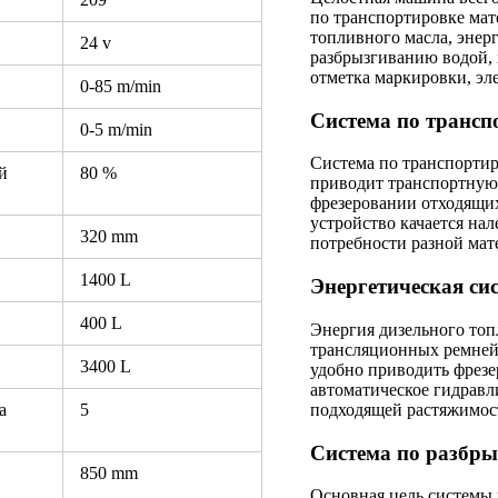
по транспортировке мате
топливного масла, энер
24 v
разбрызгиванию водой, х
отметка маркировки, эл
0-85 m/min
Система по трансп
0-5 m/min
Система по транспортир
й
80 %
приводит транспортную 
фрезеровании отходящи
устройство качается нал
320 mm
потребности разной мат
1400 L
Энергетическая си
400 L
Энергия дизельного топ
трансляционных ремней 
3400 L
удобно приводить фрезе
автоматическое гидравл
подходящей растяжимос
а
5
Система по разбр
850 mm
Основная цель системы