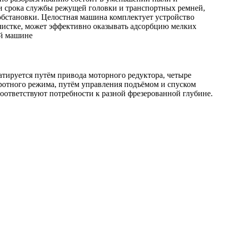
и срока службы режущей головки и транспортных ремней,
бстановки. Целостная машина комплектует устройство
чистке, может эффективно оказывать адсорбцию мелких
ой машине
атируется путём привода моторного редуктора, четыре
ротного режима, путём управления подъёмом и спуском
оответствуют потребности к разной фрезерованной глубине.