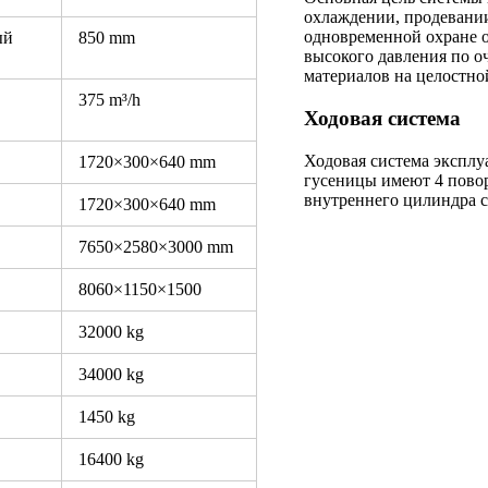
охлаждении, продевани
одновременной охране о
ый
850 mm
высокого давления по о
материалов на целостн
375 m³/h
Ходовая система
Ходовая система эксплу
1720×300×640 mm
гусеницы имеют 4 пово
внутреннего цилиндра с
1720×300×640 mm
7650×2580×3000 mm
8060×1150×1500
32000 kg
34000 kg
1450 kg
16400 kg