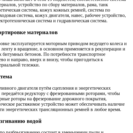
риалов, устройство по сбору материалов, рама, танк
гетическая система, кожух кожных ремней, система по
одовая система, кожух двигателя, навес, рабочее устройство,
ектротехническая система и гидравлическая система.
ортировке материалов
овке эксплуатируется моторным приводом ведущего колеса и
ленту в вращение, в основном применяется в рекуперации и
х битумных бетонов. По потребности транспортное
ево и направо, вверх и внизу, чтобы пригодиться к
ериальной тележки.
стема
ливного двигателя путём сцепления и энергетических
передаётся редуктору с фрезерованными роторами, чтобы
рные роторы на фрезерование дорожного покрытия,
ическое растяжимое устройство может обеспечивать наличие
ти энергетических трансляционных ремней в любое время.
ызгиванию водой
 по разбрызгиванию состоит в уменьшении пыли и