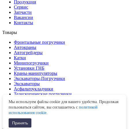
Продукция
Сервис
Запчасти
Вакансии
Контакты
Товары
Фронтальные погрузчики
Автокраны
Автогрейдеры
Катки
Минипогрузчики
Установки ГНБ
Краны-манипуляторы
Экскаваторы-Погрузчики
Экскаваторы
Асфальтоукладчики
Телескопические погрузчики
Гусеничные краны
Мы используем файлы cookie для вашего удобства. Продолжая
Буровые установки
пользоваться сайтом, вы соглашаетесь с
политикой
Асфальтобетонные заводы
использования cookie
.
Дорожные фрезы
Ресайклеры
Принять