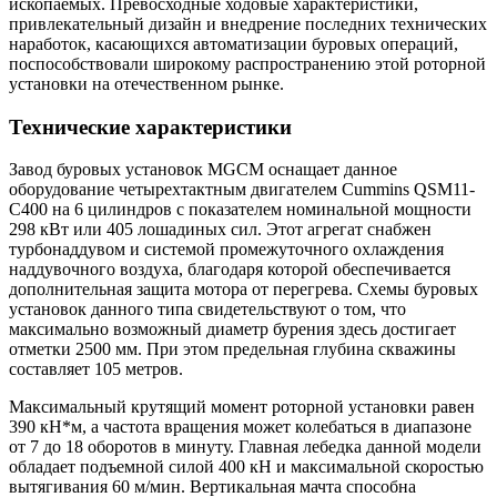
ископаемых. Превосходные ходовые характеристики,
привлекательный дизайн и внедрение последних технических
наработок, касающихся автоматизации буровых операций,
поспособствовали широкому распространению этой роторной
установки на отечественном рынке.
Технические характеристики
Завод буровых установок MGCM оснащает данное
оборудование четырехтактным двигателем Cummins QSM11-
C400 на 6 цилиндров с показателем номинальной мощности
298 кВт или 405 лошадиных сил. Этот агрегат снабжен
турбонаддувом и системой промежуточного охлаждения
наддувочного воздуха, благодаря которой обеспечивается
дополнительная защита мотора от перегрева. Схемы буровых
установок данного типа свидетельствуют о том, что
максимально возможный диаметр бурения здесь достигает
отметки 2500 мм. При этом предельная глубина скважины
составляет 105 метров.
Максимальный крутящий момент роторной установки равен
390 кН*м, а частота вращения может колебаться в диапазоне
от 7 до 18 оборотов в минуту. Главная лебедка данной модели
обладает подъемной силой 400 кН и максимальной скоростью
вытягивания 60 м/мин. Вертикальная мачта способна