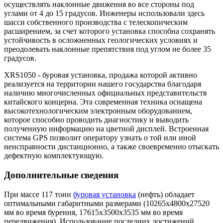
осуществлять наклонные движения во все стороны под
углами от 4 до 15 градусов. Инженеры использовали здесь
шасси собственного производства с телескопическим
расширением, за счет которого установка способна сохранять
устойчивость в осложненных геологических условиях и
преодолевать наклонные препятствия под углом не более 35
градусов.
XRS1050 - буровая установка, продажа которой активно
реализуется на территории нашего государства благодаря
наличию многочисленных официальных представительств
китайского концерна. Эта современная техника оснащена
высокотехнологическим электронным оборудованием,
которое способно проводить диагностику и выводить
полученную информацию на цветной дисплей. Встроенная
система GPS позволит оператору узнать о той или иной
неисправности дистанционно, а также своевременно отыскать
дефектную комплектующую.
Дополнительные сведения
При массе 117 тонн
буровая установка
(нефть) обладает
оптимальными габаритными размерами (10265х4800х27520
мм во время бурения, 17615х3500х3535 мм во время
передвижения). Использование последних достижений