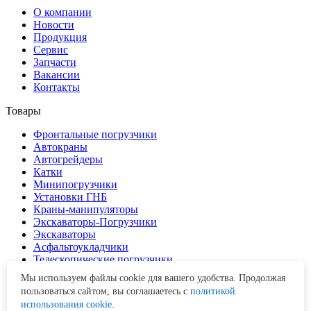
О компании
Новости
Продукция
Сервис
Запчасти
Вакансии
Контакты
Товары
Фронтальные погрузчики
Автокраны
Автогрейдеры
Катки
Минипогрузчики
Установки ГНБ
Краны-манипуляторы
Экскаваторы-Погрузчики
Экскаваторы
Асфальтоукладчики
Телескопические погрузчики
Гусеничные краны
Мы используем файлы cookie для вашего удобства. Продолжая
Буровые установки
пользоваться сайтом, вы соглашаетесь с
политикой
Асфальтобетонные заводы
использования cookie
.
Дорожные фрезы