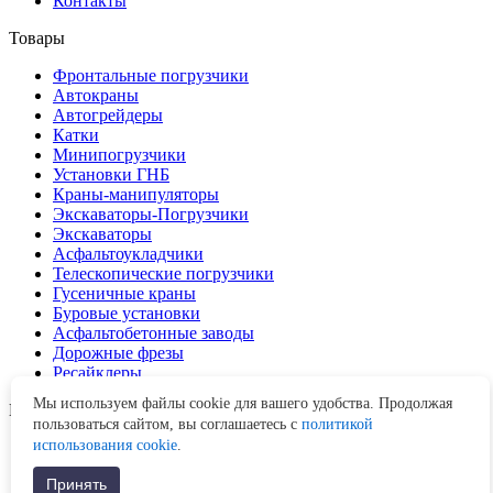
Контакты
Товары
Фронтальные погрузчики
Автокраны
Автогрейдеры
Катки
Минипогрузчики
Установки ГНБ
Краны-манипуляторы
Экскаваторы-Погрузчики
Экскаваторы
Асфальтоукладчики
Телескопические погрузчики
Гусеничные краны
Буровые установки
Асфальтобетонные заводы
Дорожные фрезы
Ресайклеры
Мы используем файлы cookie для вашего удобства. Продолжая
Московская область
г. Москва
,
Складочная, д. 1
пользоваться сайтом, вы соглашаетесь с
политикой
использования cookie
.
Принять