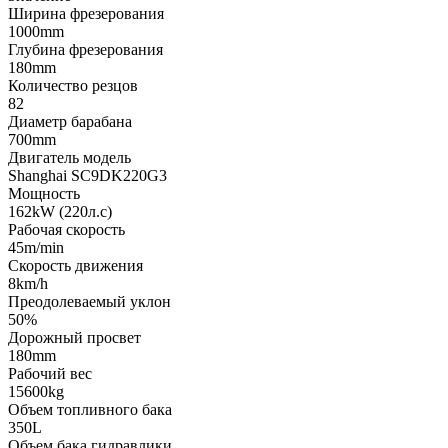
Ширина фрезерования
1000mm
Глубина фрезерования
180mm
Количество резцов
82
Диаметр барабана
700mm
Двигатель модель
Shanghai SC9DK220G3
Мощность
162kW (220л.с)
Рабочая скорость
45m/min
Скорость движения
8km/h
Преодолеваемый уклон
50%
Дорожный просвет
180mm
Рабочий вес
15600kg
Объем топливного бака
350L
Объем бака гидравлики