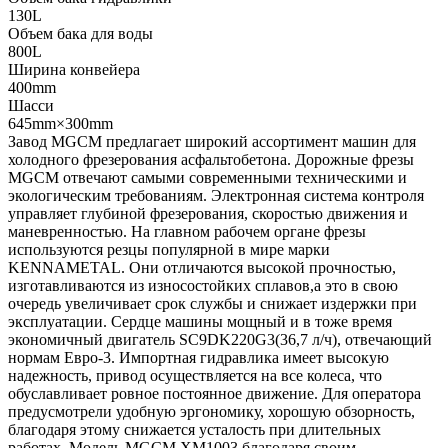
130L
Объем бака для воды
800L
Ширина конвейера
400mm
Шасси
645mm×300mm
Завод MGCM предлагает широкий ассортимент машин для
холодного фрезерования асфальтобетона. Дорожные фрезы
MGCM отвечают самыми современными техническими и
экологическим требованиям. Электронная система контроля
управляет глубиной фрезерования, скоростью движения и
маневренностью. На главном рабочем органе фрезы
используются резцы популярной в мире марки
KENNAMETAL. Они отличаются высокой прочностью,
изготавливаются из износостойких сплавов,а это в свою
очередь увеличивает срок службы и снижает издержки при
эксплуатации. Сердце машины мощный и в тоже время
экономичный двигатель SC9DK220G3(36,7 л/ч), отвечающий
нормам Евро-3. Импортная гидравлика имеет высокую
надежность, привод осуществляется на все колеса, что
обуславливает ровное постоянное движение. Для оператора
предусмотрели удобную эргономику, хорошую обзорность,
благодаря этому снижается усталость при длительных
работах. Модель MGCM XM1003 благодаря своим