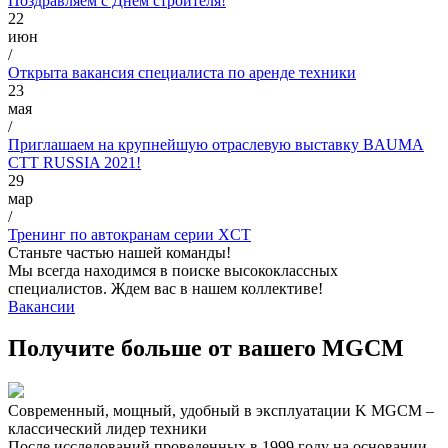
Поздравляем с Днем строителя!
22
июн
/
Открыта вакансия специалиста по аренде техники
23
мая
/
Приглашаем на крупнейшую отраслевую выставку BAUMA
CTT RUSSIA​ 2021!
29
мар
/
Тренинг по автокранам серии XCT
Станьте частью нашей команды!
Мы всегда находимся в поиске высококлассных
специалистов. Ждем вас в нашем коллективе!
Вакансии
Получите больше от вашего MGCM
Современный, мощный, удобный в эксплуатации K MGCM –
классический лидер техники
После исследований проведенных в 1999 году на основании